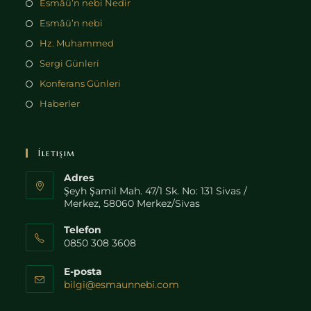
Esmâü’n nebi Nedir
Esmâü’n nebi
Hz. Muhammed
Sergi Günleri
Konferans Günleri
Haberler
İletişim
Adres
Şeyh Şamil Mah. 47/1 Sk. No: 131 Sivas /
Merkez, 58060 Merkez/Sivas
Telefon
0850 308 3608
E-posta
bilgi@esmaunnebi.com